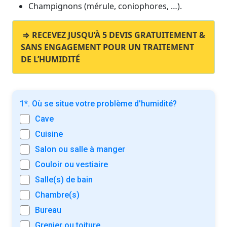
Champignons (mérule, coniophores, …).
⇒ RECEVEZ JUSQU’À 5 DEVIS GRATUITEMENT &
SANS ENGAGEMENT POUR UN TRAITEMENT
DE L’HUMIDITÉ
1*. Où se situe votre problème d'humidité?
Cave
Cuisine
Salon ou salle à manger
Couloir ou vestiaire
Salle(s) de bain
Chambre(s)
Bureau
Grenier ou toiture