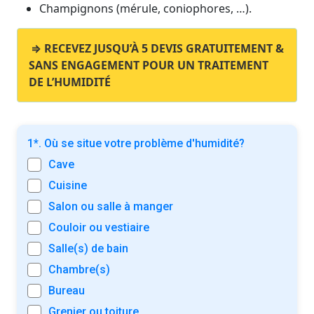
Champignons (mérule, coniophores, …).
⇒ RECEVEZ JUSQU’À 5 DEVIS GRATUITEMENT &
SANS ENGAGEMENT POUR UN TRAITEMENT
DE L’HUMIDITÉ
1*. Où se situe votre problème d'humidité?
Cave
Cuisine
Salon ou salle à manger
Couloir ou vestiaire
Salle(s) de bain
Chambre(s)
Bureau
Grenier ou toiture