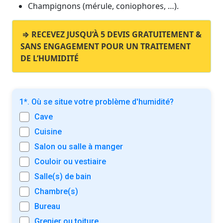
Champignons (mérule, coniophores, …).
⇒ RECEVEZ JUSQU’À 5 DEVIS GRATUITEMENT &
SANS ENGAGEMENT POUR UN TRAITEMENT
DE L’HUMIDITÉ
1*. Où se situe votre problème d'humidité?
Cave
Cuisine
Salon ou salle à manger
Couloir ou vestiaire
Salle(s) de bain
Chambre(s)
Bureau
Grenier ou toiture