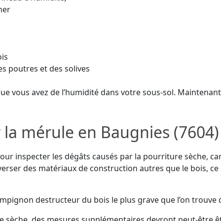
her
ois
s poutres et des solives
 que vous avez de l’humidité dans votre sous-sol. Maintenant 
r la mérule en Baugnies (7604)
ur inspecter les dégâts causés par la pourriture sèche, ca
verser des matériaux de construction autres que le bois, ce 
ampignon destructeur du bois le plus grave que l’on trouve 
ure sèche, des mesures supplémentaires devront peut-être êt