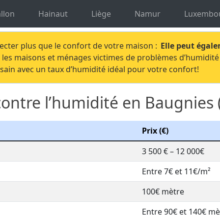
dité Hainaut
Traitement humidité Baugnies
llon
Hainaut
Liège
Namur
Luxembo
fecter plus que le confort de votre maison :
Elle peut égale
ive les maisons et ménages victimes de problèmes d’humidité
sain avec un taux d’humidité idéal pour votre confort!
contre l’humidité en Baugnies 
Prix (€)
3 500 € – 12 000€
Entre 7€ et 11€/m²
100€ mètre
Entre 90€ et 140€ mè