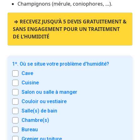
Champignons (mérule, coniophores, …).
⇒ RECEVEZ JUSQU’À 5 DEVIS GRATUITEMENT &
SANS ENGAGEMENT POUR UN TRAITEMENT
DE L’HUMIDITÉ
1*. Où se situe votre problème d'humidité?
Cave
Cuisine
Salon ou salle à manger
Couloir ou vestiaire
Salle(s) de bain
Chambre(s)
Bureau
Grenier ou toiture