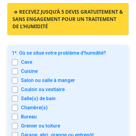
⇒ RECEVEZ JUSQU’À 5 DEVIS GRATUITEMENT &
SANS ENGAGEMENT POUR UN TRAITEMENT
DE L’HUMIDITÉ
1*. Où se situe votre problème d'humidité?
Cave
Cuisine
Salon ou salle à manger
Couloir ou vestiaire
Salle(s) de bain
Chambre(s)
Bureau
Grenier ou toiture
Garage, abri, grange ou entrepôt