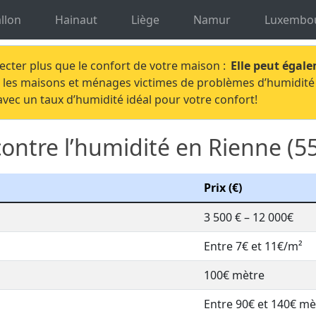
idité Namur
Traitement humidité Rienne
llon
Hainaut
Liège
Namur
Luxembo
fecter plus que le confort de votre maison :
Elle peut égale
ve les maisons et ménages victimes de problèmes d’humidité
vec un taux d’humidité idéal pour votre confort!
contre l’humidité en Rienne (5
Prix (€)
3 500 € – 12 000€
Entre 7€ et 11€/m²
100€ mètre
Entre 90€ et 140€ mè