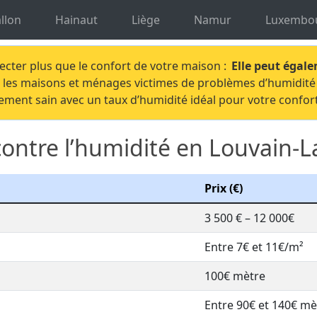
dité Brabant Wallon
Traitement humidité Louvain-La-Ne
llon
Hainaut
Liège
Namur
Luxembo
fecter plus que le confort de votre maison :
Elle peut égale
ive les maisons et ménages victimes de problèmes d’humidité
ement sain avec un taux d’humidité idéal pour votre confort
contre l’humidité en Louvain-
Prix (€)
3 500 € – 12 000€
Entre 7€ et 11€/m²
100€ mètre
Entre 90€ et 140€ mè